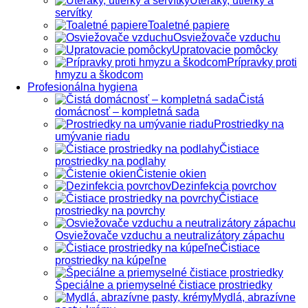
Uteráky, utierky a
servítky
Toaletné papiere
Osviežovače vzduchu
Upratovacie pomôcky
Prípravky proti
hmyzu a škodcom
Profesionálna hygiena
Čistá
domácnosť – kompletná sada
Prostriedky na
umývanie riadu
Čistiace
prostriedky na podlahy
Čistenie okien
Dezinfekcia povrchov
Čistiace
prostriedky na povrchy
Osviežovače vzduchu a neutralizátory zápachu
Čistiace
prostriedky na kúpeľne
Špeciálne a priemyselné čistiace prostriedky
Mydlá, abrazívne