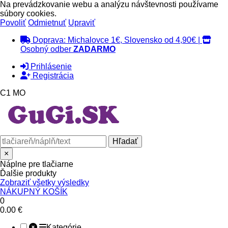
Na prevádzkovanie webu a analýzu návštevnosti používame
súbory cookies.
Povoliť
Odmietnuť
Upraviť
Doprava: Michalovce 1€, Slovensko od 4,90€ |
Osobný odber
ZADARMO
Prihlásenie
Registrácia
C1 MO
×
Náplne pre tlačiarne
Ďalšie produkty
Zobraziť všetky výsledky
NÁKUPNÝ KOŠÍK
0
0.00 €
Kategórie