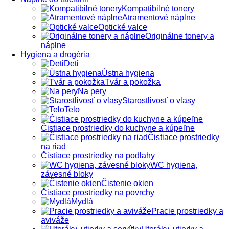
Kompatibilné tonery
Atramentové náplne
Optické valce
Originálne tonery a
náplne
Hygiena a drogéria
Deti
Ústna hygiena
Tvár a pokožka
Na pery
Starostlivosť o vlasy
Telo
Čistiace prostriedky do kuchyne a kúpeľne
Čistiace prostriedky
na riad
Čistiace prostriedky na podlahy
WC hygiena,
závesné bloky
Čistenie okien
Čistiace prostriedky na povrchy
Mydlá
Pracie prostriedky a
aviváže