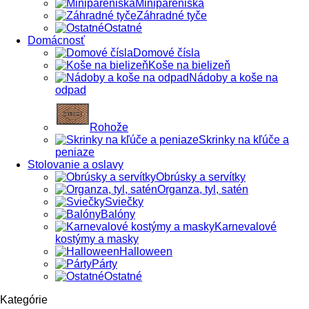
Minipareniská
Záhradné tyče
Ostatné
Domácnosť
Domové čísla
Koše na bielizeň
Nádoby a koše na
odpad
Rohože
Skrinky na kľúče a
peniaze
Stolovanie a oslavy
Obrúsky a servítky
Organza, tyl, satén
Sviečky
Balóny
Karnevalové
kostýmy a masky
Halloween
Párty
Ostatné
Kategórie