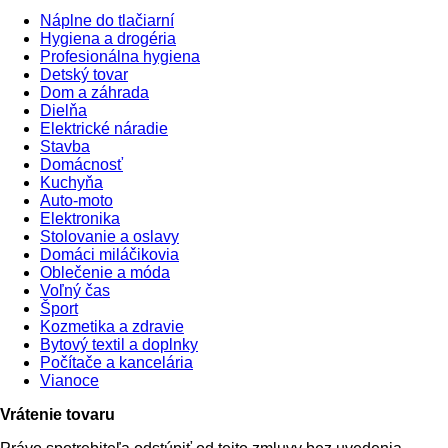
Náplne do tlačiarní
Hygiena a drogéria
Profesionálna hygiena
Detský tovar
Dom a záhrada
Dielňa
Elektrické náradie
Stavba
Domácnosť
Kuchyňa
Auto-moto
Elektronika
Stolovanie a oslavy
Domáci miláčikovia
Oblečenie a móda
Voľný čas
Šport
Kozmetika a zdravie
Bytový textil a doplnky
Počítače a kancelária
Vianoce
Vrátenie tovaru