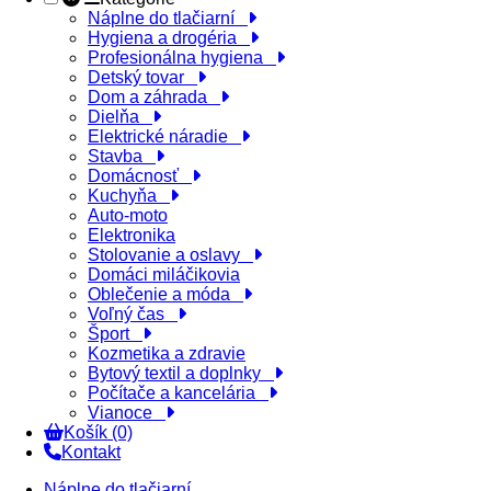
Náplne do tlačiarní
Hygiena a drogéria
Profesionálna hygiena
Detský tovar
Dom a záhrada
Dielňa
Elektrické náradie
Stavba
Domácnosť
Kuchyňa
Auto-moto
Elektronika
Stolovanie a oslavy
Domáci miláčikovia
Oblečenie a móda
Voľný čas
Šport
Kozmetika a zdravie
Bytový textil a doplnky
Počítače a kancelária
Vianoce
Košík (0)
Kontakt
Náplne do tlačiarní