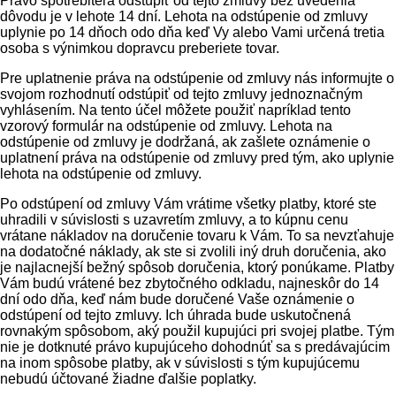
Právo spotrebiteľa odstúpiť od tejto zmluvy bez uvedenia
dôvodu je v lehote 14 dní. Lehota na odstúpenie od zmluvy
uplynie po 14 dňoch odo dňa keď Vy alebo Vami určená tretia
osoba s výnimkou dopravcu preberiete tovar.
Pre uplatnenie práva na odstúpenie od zmluvy nás informujte o
svojom rozhodnutí odstúpiť od tejto zmluvy jednoznačným
vyhlásením. Na tento účel môžete použiť napríklad tento
vzorový formulár na odstúpenie od zmluvy. Lehota na
odstúpenie od zmluvy je dodržaná, ak zašlete oznámenie o
uplatnení práva na odstúpenie od zmluvy pred tým, ako uplynie
lehota na odstúpenie od zmluvy.
Po odstúpení od zmluvy Vám vrátime všetky platby, ktoré ste
uhradili v súvislosti s uzavretím zmluvy, a to kúpnu cenu
vrátane nákladov na doručenie tovaru k Vám. To sa nevzťahuje
na dodatočné náklady, ak ste si zvolili iný druh doručenia, ako
je najlacnejší bežný spôsob doručenia, ktorý ponúkame. Platby
Vám budú vrátené bez zbytočného odkladu, najneskôr do 14
dní odo dňa, keď nám bude doručené Vaše oznámenie o
odstúpení od tejto zmluvy. Ich úhrada bude uskutočnená
rovnakým spôsobom, aký použil kupujúci pri svojej platbe. Tým
nie je dotknuté právo kupujúceho dohodnúť sa s predávajúcim
na inom spôsobe platby, ak v súvislosti s tým kupujúcemu
nebudú účtované žiadne ďalšie poplatky.