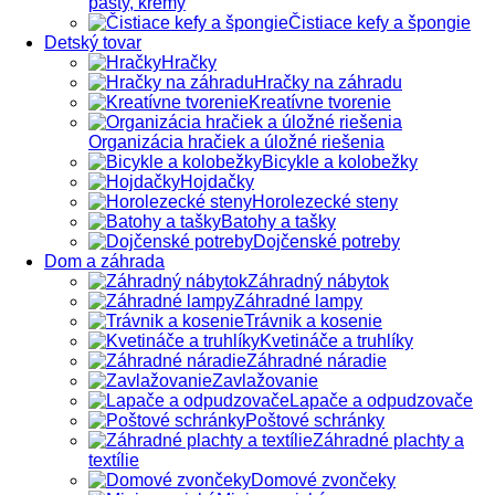
pasty, krémy
Čistiace kefy a špongie
Detský tovar
Hračky
Hračky na záhradu
Kreatívne tvorenie
Organizácia hračiek a úložné riešenia
Bicykle a kolobežky
Hojdačky
Horolezecké steny
Batohy a tašky
Dojčenské potreby
Dom a záhrada
Záhradný nábytok
Záhradné lampy
Trávnik a kosenie
Kvetináče a truhlíky
Záhradné náradie
Zavlažovanie
Lapače a odpudzovače
Poštové schránky
Záhradné plachty a
textílie
Domové zvončeky