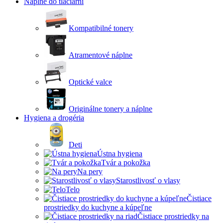
Náplne do tlačiarní
Kompatibilné tonery
Atramentové náplne
Optické valce
Originálne tonery a náplne
Hygiena a drogéria
Deti
Ústna hygiena
Tvár a pokožka
Na pery
Starostlivosť o vlasy
Telo
Čistiace
prostriedky do kuchyne a kúpeľne
Čistiace prostriedky na