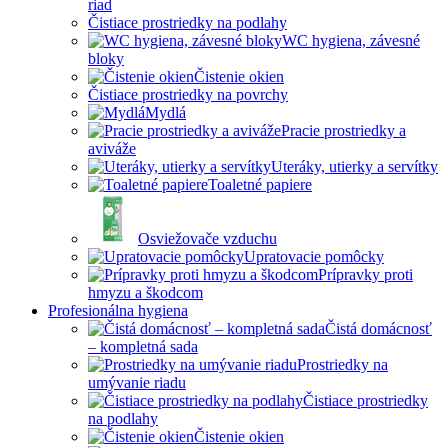
riad
Čistiace prostriedky na podlahy
WC hygiena, závesné
bloky
Čistenie okien
Čistiace prostriedky na povrchy
Mydlá
Pracie prostriedky a
aviváže
Uteráky, utierky a servítky
Toaletné papiere
Osviežovače vzduchu
Upratovacie pomôcky
Prípravky proti
hmyzu a škodcom
Profesionálna hygiena
Čistá domácnosť
– kompletná sada
Prostriedky na
umývanie riadu
Čistiace prostriedky
na podlahy
Čistenie okien