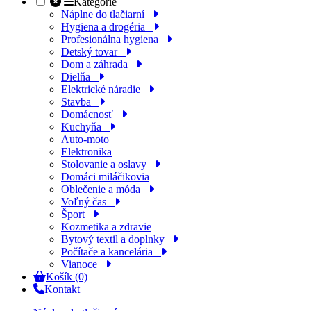
Kategórie
Náplne do tlačiarní
Hygiena a drogéria
Profesionálna hygiena
Detský tovar
Dom a záhrada
Dielňa
Elektrické náradie
Stavba
Domácnosť
Kuchyňa
Auto-moto
Elektronika
Stolovanie a oslavy
Domáci miláčikovia
Oblečenie a móda
Voľný čas
Šport
Kozmetika a zdravie
Bytový textil a doplnky
Počítače a kancelária
Vianoce
Košík (0)
Kontakt