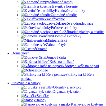
Záhradné lampy
Trávnik a kosenie
Kvetináče a truhlíky
Záhradné náradie
Zavlažovanie
Lapače a odpudzovače
Poštové schránky
Záhradné plachty a textílie
Domové zvončeky
Minipareniská
Záhradné tyče
Ostatné
Domácnosť
Domové čísla
Koše na bielizeň
Nádoby a koše na odpad
Rohože
Skrinky na kľúče a
peniaze
Stolovanie a oslavy
Obrúsky a servítky
Organza, tyl, satén
Sviečky
Balóny
Karnevalové kostýmy