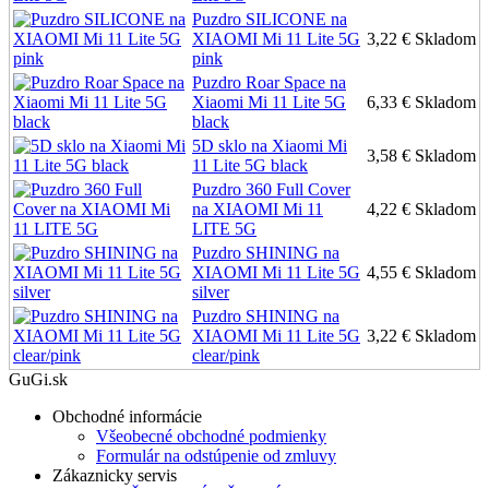
Puzdro SILICONE na
XIAOMI Mi 11 Lite 5G
3,22 €
Skladom
pink
Puzdro Roar Space na
Xiaomi Mi 11 Lite 5G
6,33 €
Skladom
black
5D sklo na Xiaomi Mi
3,58 €
Skladom
11 Lite 5G black
Puzdro 360 Full Cover
na XIAOMI Mi 11
4,22 €
Skladom
LITE 5G
Puzdro SHINING na
XIAOMI Mi 11 Lite 5G
4,55 €
Skladom
silver
Puzdro SHINING na
XIAOMI Mi 11 Lite 5G
3,22 €
Skladom
clear/pink
GuGi.sk
Obchodné informácie
Všeobecné obchodné podmienky
Formulár na odstúpenie od zmluvy
Zákaznicky servis