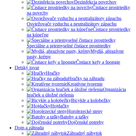
Dezinfekcia povrchov
Čistiace prostriedky
na povrchy
Osviežovače vzduchu a neutralizátory zápachu
Čistiace prostriedky
na kúpeľne
Špeciálne a priemyselné čistiace prostriedky
Mydlá, abrazívne
pasty, krémy
Čistiace kefy a špongie
Detský tovar
Hračky
Hračky na záhradu
Kreatívne tvorenie
Organizácia
hračiek a úložné riešenia
Bicykle a kolobežky
Hojdačky
Horolezecké steny
Batohy a tašky
Dojčenské potreby
Dom a záhrada
Záhradný nábytok