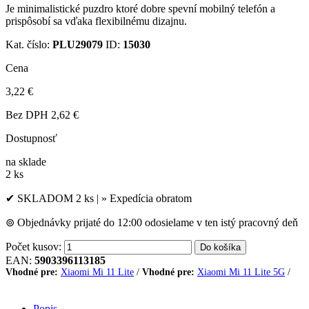
Je minimalistické puzdro ktoré dobre spevní mobilný telefón a
prispôsobí sa vďaka flexibilnému dizajnu.
Kat. číslo:
PLU29079
ID:
15030
Cena
3,22 €
Bez DPH 2,62 €
Dostupnosť
na sklade
2 ks
✔
SKLADOM 2 ks |
»
Expedícia obratom
⊚
Objednávky prijaté do 12:00 odosielame v ten istý pracovný deň
Počet kusov:
EAN:
5903396113185
Vhodné pre:
Xiaomi Mi 11 Lite
/
Vhodné pre:
Xiaomi Mi 11 Lite 5G
/
Popis