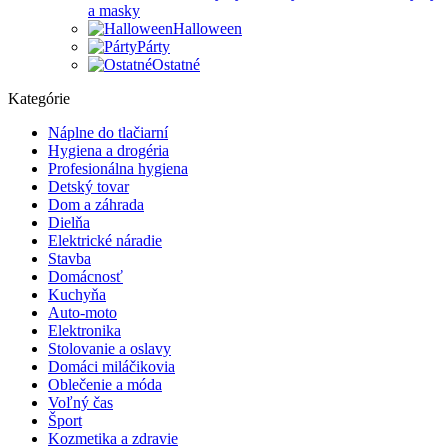
a masky
Halloween
Párty
Ostatné
Kategórie
Náplne do tlačiarní
Hygiena a drogéria
Profesionálna hygiena
Detský tovar
Dom a záhrada
Dielňa
Elektrické náradie
Stavba
Domácnosť
Kuchyňa
Auto-moto
Elektronika
Stolovanie a oslavy
Domáci miláčikovia
Oblečenie a móda
Voľný čas
Šport
Kozmetika a zdravie